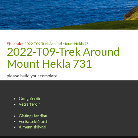
Fjallabak
>
2022-T09-Trek Around Mount Hekla 731
2022-T09-Trek Around
Mount Hekla 731
please build your template...
Gonguferdir
Vetrarferðir
Gisting í landinu
Ferðatækið þitt
Almenn skilyrði