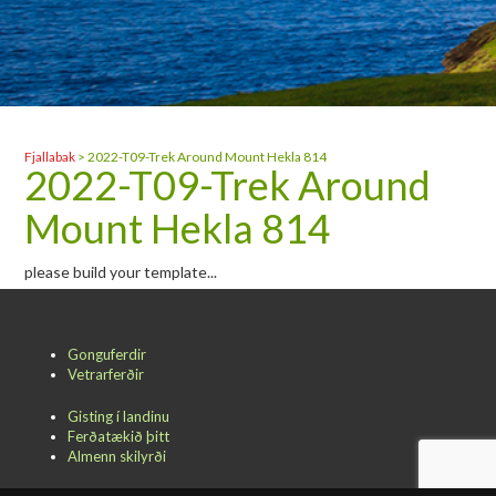
Fjallabak
>
2022-T09-Trek Around Mount Hekla 814
2022-T09-Trek Around
Mount Hekla 814
please build your template...
Gonguferdir
Vetrarferðir
Gisting í landinu
Ferðatækið þitt
Almenn skilyrði