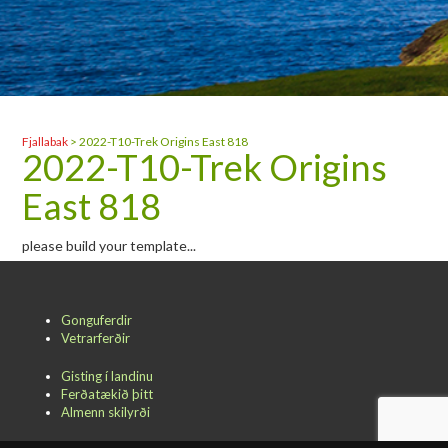
Fjallabak
>
2022-T10-Trek Origins East 818
2022-T10-Trek Origins
East 818
please build your template...
Gonguferdir
Vetrarferðir
Gisting í landinu
Ferðatækið þitt
Almenn skilyrði