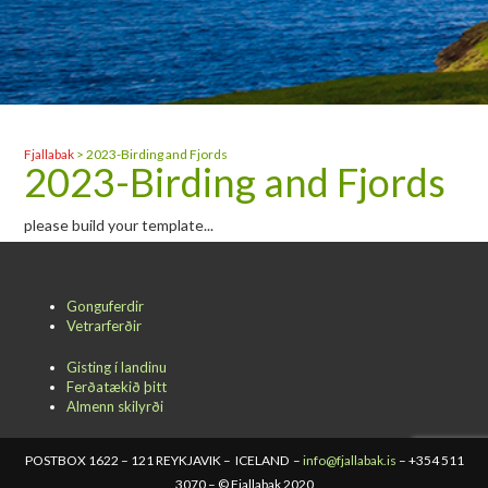
Fjallabak
>
2023-Birding and Fjords
2023-Birding and Fjords
please build your template...
Gonguferdir
Vetrarferðir
Gisting í landinu
Ferðatækið þitt
Almenn skilyrði
POSTBOX 1622 – 121 REYKJAVIK – ICELAND –
info@fjallabak.is
– +354 511
3070 – © Fjallabak 2020