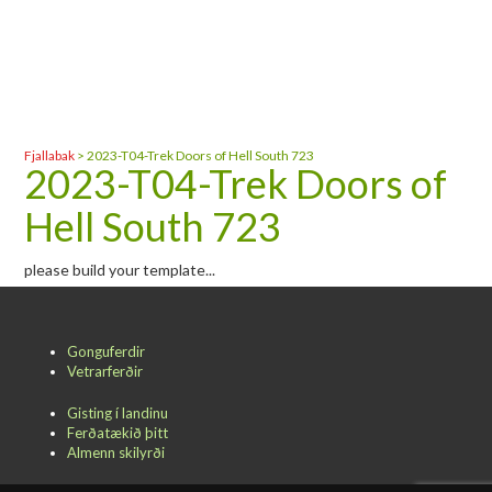
Fjallabak
>
2023-T04-Trek Doors of Hell South 723
2023-T04-Trek Doors of
Hell South 723
please build your template...
Gonguferdir
Vetrarferðir
Gisting í landinu
Ferðatækið þitt
Almenn skilyrði