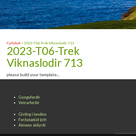
Fjallabak
>
2023-T06-Trek Viknaslodir 713
2023-T06-Trek
Viknaslodir 713
please build your template...
Gonguferdir
Vetrarferðir
Gisting í landinu
Ferðatækið þitt
Almenn skilyrði