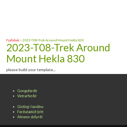
Fjallabak
>
2023-T08-Trek Around Mount Hekla 830
2023-T08-Trek Around
Mount Hekla 830
please build your template...
Gonguferdir
Vetrarferðir
Gisting í landinu
Ferðatækið þitt
Almenn skilyrði