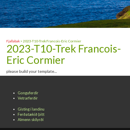
Fjallabak
>
2023-T10-Trek Francois-Eric Cormier
2023-T10-Trek Francois-
Eric Cormier
please build your template...
Gonguferdir
Vetrarferðir
Gisting í landinu
Ferðatækið þitt
Almenn skilyrði