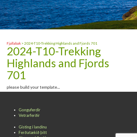
Fjallabak
>
2024-T10-Trekking Highlands and Fjords 701
2024-T10-Trekking
Highlands and Fjords
701
please build your template...
Gonguferdir
Vetrarferðir
Gisting í landinu
Ferðatækið þitt