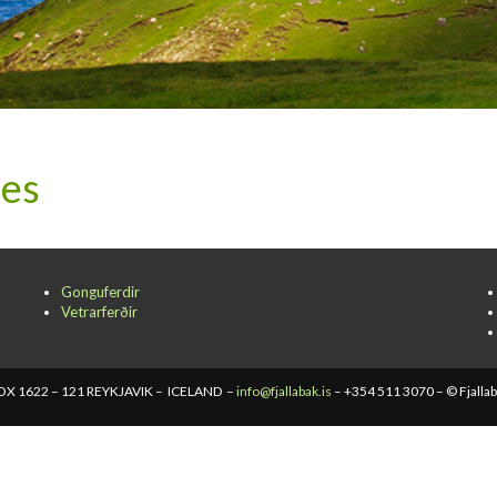
ies
Gonguferdir
Vetrarferðir
X 1622 – 121 REYKJAVIK – ICELAND –
info@fjallabak.is
– +354 511 3070 – © Fjalla