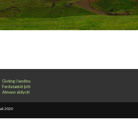
Gisting í landinu
Ferðatækið þitt
Almenn skilyrði
bak 2020