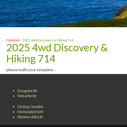
Fjallabak
>
2025 4wd Discovery & Hiking 714
2025 4wd Discovery &
Hiking 714
please build your template...
Gonguferdir
Vetrarferðir
Gisting í landinu
Ferðatækið þitt
Almenn skilyrði