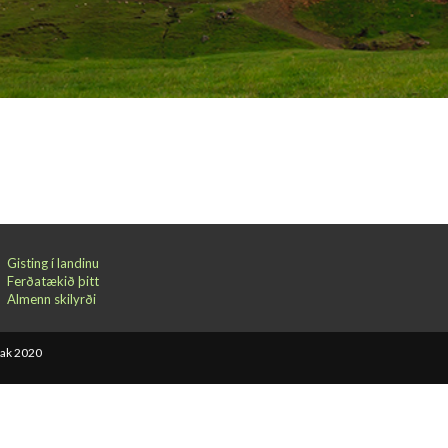
Gisting í landinu
Ferðatækið þitt
Almenn skilyrði
bak 2020