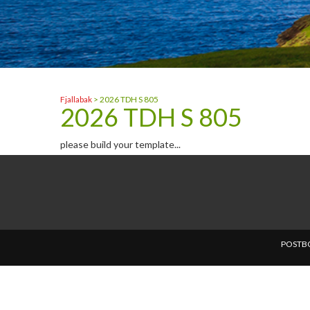
Fjallabak
>
2026 TDH S 805
2026 TDH S 805
please build your template...
POSTBO