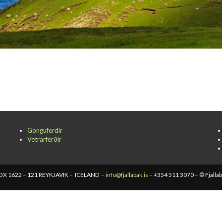
Gonguferdir
Vetrarferðir
X 1622 – 121 REYKJAVIK – ICELAND –
info@fjallabak.is
– +354 511 3070 – © Fjalla