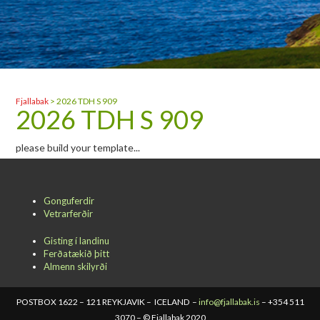
Fjallabak
>
2026 TDH S 909
2026 TDH S 909
please build your template...
Gonguferdir
Vetrarferðir
Gisting í landinu
Ferðatækið þitt
Almenn skilyrði
POSTBOX 1622 – 121 REYKJAVIK – ICELAND –
info@fjallabak.is
– +354 511
3070 – © Fjallabak 2020