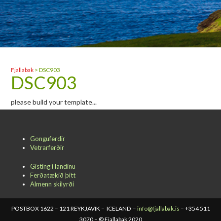
Fjallabak
>
DSC903
DSC903
please build your template...
Gonguferdir
Vetrarferðir
Gisting í landinu
Ferðatækið þitt
Almenn skilyrði
POSTBOX 1622 – 121 REYKJAVIK – ICELAND –
info@fjallabak.is
– +354 511
3070 – © Fjallabak 2020