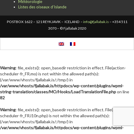
Météorologie
Listes des oiseaux d’Islande
POSTBOX 1622 – 121 REYKJAVIK – ICELAND –
info@fjallabak.is
– +354 511
3070 – © Fjallabak 2020
Warning
: file_exists(): open_basedir restriction in effect. File(action-
scheduler-fr_FR.mo) is not within the allowed path(s):
(/var/www/vhosts/fjallabak.is/:/tmp/) in
/var/www/vhosts/fjallabak.is/httpdocs/wp-content/plugins/wpml-
string-translation/classes/MO/Hooks/LoadTranslationFile.php
on line
82
Warning
: file_exists(): open_basedir restriction in effect. File(action-
scheduler-fr_FR.l10n.php) is not within the allowed path(s):
(/var/www/vhosts/fjallabak.is/:/tmp/) in
/var/www/vhosts/fjallabak.is/httpdocs/wp-content/plugins/wpml-
string-translation/classes/MO/Hooks/LoadTranslationFile.php
on line